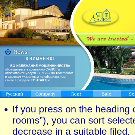
В Н И М А Н И Е !
ВО ИЗБЕЖАНИЕ МОШЕННИЧЕСТВА
обращайтесь в компанию САЛЮТ и
оплачивайте услуги ТОЛЬКО по телефонам
и адресам указанным на официальном
сайте в разделе
КОНТАКТЫ
If you press on the heading o
rooms”), you can sort select
decrease in a suitable filed.