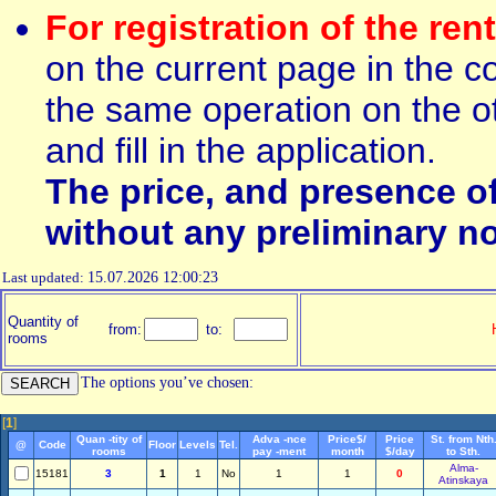
For registration of the ren
on the current page in the c
the same operation on the ot
and fill in the application.
The price, and presence o
without any preliminary no
Last updated:
15.07.2026 12:00:23
Quantity of
from:
to:
rooms
The options you’ve chosen:
[
1
]
Quan -tity of
Adva -nce
Price$/
Price
St. from Nth
@
Code
Floor
Levels
Tel.
rooms
pay -ment
month
$/day
to Sth.
Alma-
15181
3
1
1
No
1
1
0
Atinskaya