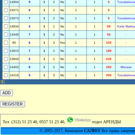
14904
5
1
2
No
1
1
0
Turusbekov
15071
6
1
2
No
1
1
0
-
15073
7
1
2
No
1
1
0
Turusbekov
14834
4
1
1
No
1
1
58
Karla Marks
13449
7
1
2
No
1
1
94
-
95
6
1
3
Yes
1
1
105
-
13615
7
1
2
No
1
1
188
-
13844
5
1
1
No
1
1
230
-
14402
8
1
2
No
1
1
250
Manasa
14216
5
1
3
No
1
1
350
Turusbekov
[
1
]
Тел.
(312) 51 23 40, 0557 51 23 40,
отдел АРЕНДЫ
© 2005-2017, Компания
САЛЮТ
Все права защищен