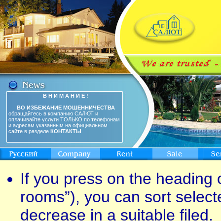
В Н И М А Н И Е !
ВО ИЗБЕЖАНИЕ МОШЕННИЧЕСТВА
обращайтесь в компанию САЛЮТ и
оплачивайте услуги ТОЛЬКО по телефонам
и адресам указанным на официальном
сайте в разделе
КОНТАКТЫ
If you press on the heading o
rooms”), you can sort select
decrease in a suitable filed.