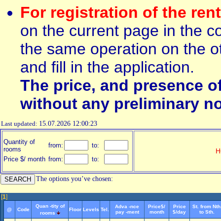
For registration of the ren
on the current page in the c
the same operation on the ot
and fill in the application.
The price, and presence o
without any preliminary no
Last updated:
15.07.2026 12:00:23
Quantity of
from:
to:
rooms
H
Price $/ month
from:
to:
The options you’ve chosen:
[
1
]
Quan -tity of
Adva -nce
Price$/
Price
St. from Nth
@
Code
Floor
Levels
Tel.
pay -ment
month
$/day
to Sth.
rooms