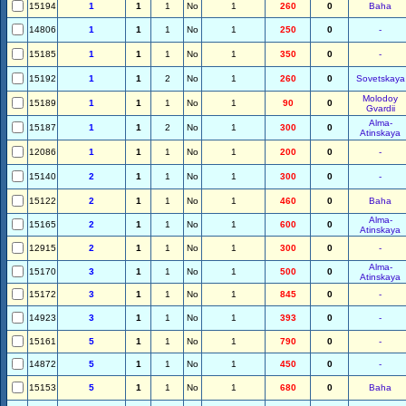
15194
1
1
1
No
1
260
0
Baha
14806
1
1
1
No
1
250
0
-
15185
1
1
1
No
1
350
0
-
15192
1
1
2
No
1
260
0
Sovetskaya
Molodoy
15189
1
1
1
No
1
90
0
Gvardii
Alma-
15187
1
1
2
No
1
300
0
Atinskaya
12086
1
1
1
No
1
200
0
-
15140
2
1
1
No
1
300
0
-
15122
2
1
1
No
1
460
0
Baha
Alma-
15165
2
1
1
No
1
600
0
Atinskaya
12915
2
1
1
No
1
300
0
-
Alma-
15170
3
1
1
No
1
500
0
Atinskaya
15172
3
1
1
No
1
845
0
-
14923
3
1
1
No
1
393
0
-
15161
5
1
1
No
1
790
0
-
14872
5
1
1
No
1
450
0
-
15153
5
1
1
No
1
680
0
Baha