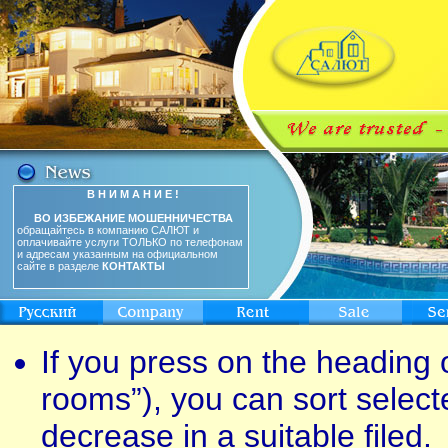
В Н И М А Н И Е !
ВО ИЗБЕЖАНИЕ МОШЕННИЧЕСТВА
обращайтесь в компанию САЛЮТ и
оплачивайте услуги ТОЛЬКО по телефонам
и адресам указанным на официальном
сайте в разделе
КОНТАКТЫ
If you press on the heading o
rooms”), you can sort select
decrease in a suitable filed.