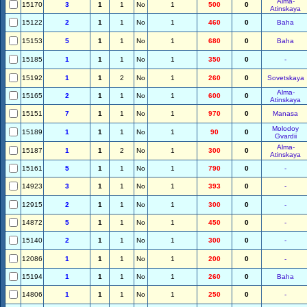
Alma-
15170
3
1
1
No
1
500
0
Atinskaya
15122
2
1
1
No
1
460
0
Baha
15153
5
1
1
No
1
680
0
Baha
15185
1
1
1
No
1
350
0
-
15192
1
1
2
No
1
260
0
Sovetskaya
Alma-
15165
2
1
1
No
1
600
0
Atinskaya
15151
7
1
1
No
1
970
0
Manasa
Molodoy
15189
1
1
1
No
1
90
0
Gvardii
Alma-
15187
1
1
2
No
1
300
0
Atinskaya
15161
5
1
1
No
1
790
0
-
14923
3
1
1
No
1
393
0
-
12915
2
1
1
No
1
300
0
-
14872
5
1
1
No
1
450
0
-
15140
2
1
1
No
1
300
0
-
12086
1
1
1
No
1
200
0
-
15194
1
1
1
No
1
260
0
Baha
14806
1
1
1
No
1
250
0
-