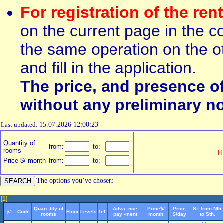
For registration of the ren
on the current page in the c
the same operation on the ot
and fill in the application.
The price, and presence o
without any preliminary no
Last updated:
15.07.2026 12:00:23
Quantity of
from:
to:
rooms
H
Price $/ month
from:
to:
The options you’ve chosen:
[
1
]
Quan -tity of
Adva -nce
Price$/
Price
St. from Nth.
@
Code
Floor
Levels
Tel.
rooms
pay -ment
month
$/day
to Sth.