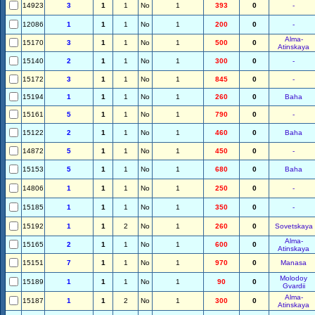
14923
3
1
1
No
1
393
0
-
12086
1
1
1
No
1
200
0
-
Alma-
15170
3
1
1
No
1
500
0
Atinskaya
15140
2
1
1
No
1
300
0
-
15172
3
1
1
No
1
845
0
-
15194
1
1
1
No
1
260
0
Baha
15161
5
1
1
No
1
790
0
-
15122
2
1
1
No
1
460
0
Baha
14872
5
1
1
No
1
450
0
-
15153
5
1
1
No
1
680
0
Baha
14806
1
1
1
No
1
250
0
-
15185
1
1
1
No
1
350
0
-
15192
1
1
2
No
1
260
0
Sovetskaya
Alma-
15165
2
1
1
No
1
600
0
Atinskaya
15151
7
1
1
No
1
970
0
Manasa
Molodoy
15189
1
1
1
No
1
90
0
Gvardii
Alma-
15187
1
1
2
No
1
300
0
Atinskaya