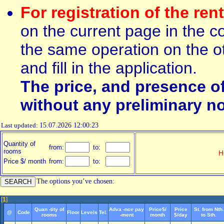
For registration of the ren
on the current page in the c
the same operation on the ot
and fill in the application.
The price, and presence o
without any preliminary no
Last updated:
15.07.2026 12:00:23
Quantity of
from:
to:
rooms
H
Price $/ month
from:
to:
The options you’ve chosen:
[
1
]
Quan -tity of
Adva -nce pay
Price$/
Price
St. from Nth.
@
Code
Floor
Levels
Tel.
rooms
-ment
month
$/day
to Sth.