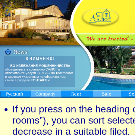
В Н И М А Н И Е !
ВО ИЗБЕЖАНИЕ МОШЕННИЧЕСТВА
обращайтесь в компанию САЛЮТ и
оплачивайте услуги ТОЛЬКО по телефонам
и адресам указанным на официальном
сайте в разделе
КОНТАКТЫ
If you press on the heading o
rooms”), you can sort select
decrease in a suitable filed.