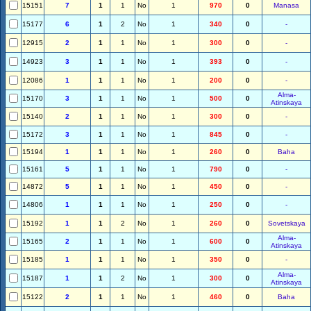
15151
7
1
1
No
1
970
0
Manasa
15177
6
1
2
No
1
340
0
-
12915
2
1
1
No
1
300
0
-
14923
3
1
1
No
1
393
0
-
12086
1
1
1
No
1
200
0
-
Alma-
15170
3
1
1
No
1
500
0
Atinskaya
15140
2
1
1
No
1
300
0
-
15172
3
1
1
No
1
845
0
-
15194
1
1
1
No
1
260
0
Baha
15161
5
1
1
No
1
790
0
-
14872
5
1
1
No
1
450
0
-
14806
1
1
1
No
1
250
0
-
15192
1
1
2
No
1
260
0
Sovetskaya
Alma-
15165
2
1
1
No
1
600
0
Atinskaya
15185
1
1
1
No
1
350
0
-
Alma-
15187
1
1
2
No
1
300
0
Atinskaya
15122
2
1
1
No
1
460
0
Baha