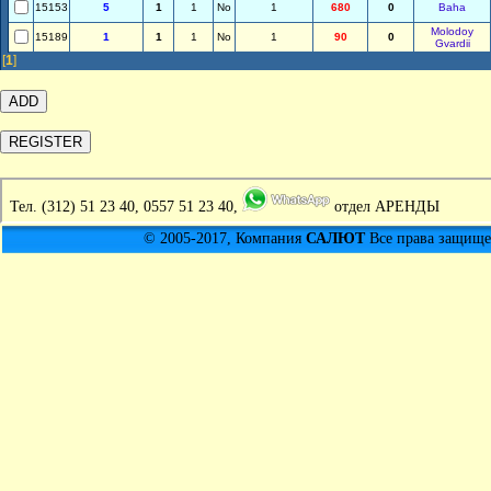
15153
5
1
1
No
1
680
0
Baha
Molodoy
15189
1
1
1
No
1
90
0
Gvardii
[
1
]
Тел.
(312) 51 23 40, 0557 51 23 40,
отдел АРЕНДЫ
© 2005-2017, Компания
САЛЮТ
Все права защищен