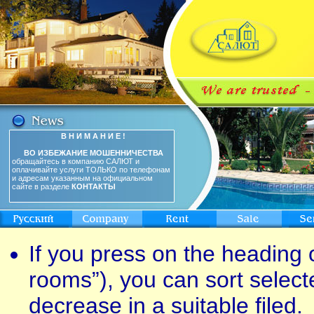
В Н И М А Н И Е !
ВО ИЗБЕЖАНИЕ МОШЕННИЧЕСТВА
обращайтесь в компанию САЛЮТ и
оплачивайте услуги ТОЛЬКО по телефонам
и адресам указанным на официальном
сайте в разделе
КОНТАКТЫ
If you press on the heading o
rooms”), you can sort select
decrease in a suitable filed.