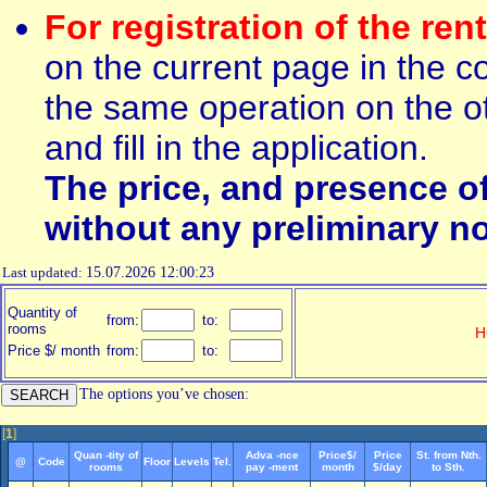
For registration of the ren
on the current page in the c
the same operation on the ot
and fill in the application.
The price, and presence o
without any preliminary no
Last updated:
15.07.2026 12:00:23
Quantity of
from:
to:
rooms
H
Price $/ month
from:
to:
The options you’ve chosen:
[
1
]
Quan -tity of
Adva -nce
Price$/
Price
St. from Nth.
@
Code
Floor
Levels
Tel.
rooms
pay -ment
month
$/day
to Sth.