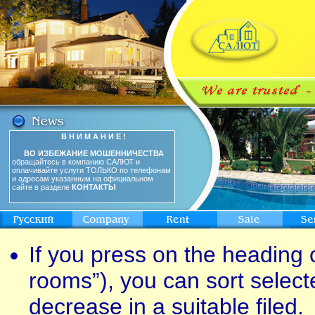
В Н И М А Н И Е !
ВО ИЗБЕЖАНИЕ МОШЕННИЧЕСТВА
обращайтесь в компанию САЛЮТ и
оплачивайте услуги ТОЛЬКО по телефонам
и адресам указанным на официальном
сайте в разделе
КОНТАКТЫ
If you press on the heading o
rooms”), you can sort select
decrease in a suitable filed.