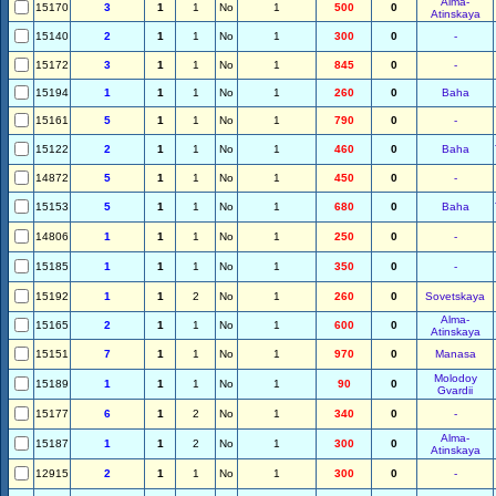
Alma-
15170
3
1
1
No
1
500
0
Atinskaya
15140
2
1
1
No
1
300
0
-
15172
3
1
1
No
1
845
0
-
15194
1
1
1
No
1
260
0
Baha
15161
5
1
1
No
1
790
0
-
15122
2
1
1
No
1
460
0
Baha
14872
5
1
1
No
1
450
0
-
15153
5
1
1
No
1
680
0
Baha
14806
1
1
1
No
1
250
0
-
15185
1
1
1
No
1
350
0
-
15192
1
1
2
No
1
260
0
Sovetskaya
Alma-
15165
2
1
1
No
1
600
0
Atinskaya
15151
7
1
1
No
1
970
0
Manasa
Molodoy
15189
1
1
1
No
1
90
0
Gvardii
15177
6
1
2
No
1
340
0
-
Alma-
15187
1
1
2
No
1
300
0
Atinskaya
12915
2
1
1
No
1
300
0
-