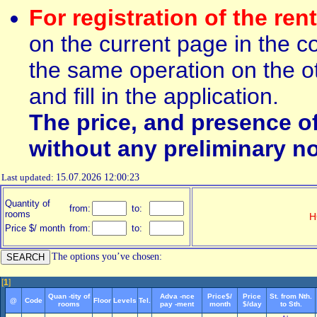
For registration of the ren
on the current page in the c
the same operation on the ot
and fill in the application.
The price, and presence o
without any preliminary no
Last updated:
15.07.2026 12:00:23
Quantity of
from:
to:
rooms
H
Price $/ month
from:
to:
The options you’ve chosen:
[
1
]
Quan -tity of
Adva -nce
Price$/
Price
St. from Nth.
@
Code
Floor
Levels
Tel.
rooms
pay -ment
month
$/day
to Sth.