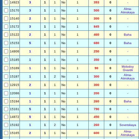
14923
3
1
1
No
1
393
0
-
Alma-
15170
3
1
1
No
1
500
0
Atinskaya
15140
2
1
1
No
1
300
0
-
15172
3
1
1
No
1
845
0
-
15122
2
1
1
No
1
460
0
Baha
15153
5
1
1
No
1
680
0
Baha
14806
1
1
1
No
1
250
0
-
15185
1
1
1
No
1
350
0
-
Molodoy
15189
1
1
1
No
1
90
0
Gvardii
Alma-
15187
1
1
2
No
1
300
0
Atinskaya
12915
2
1
1
No
1
300
0
-
12086
1
1
1
No
1
200
0
-
15194
1
1
1
No
1
260
0
Baha
15161
5
1
1
No
1
790
0
-
14872
5
1
1
No
1
450
0
-
15192
1
1
2
No
1
260
0
Sovetskaya
Alma-
15165
2
1
1
No
1
600
0
Atinskaya