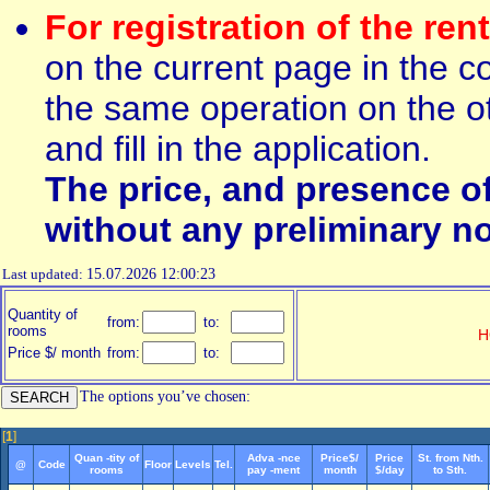
For registration of the ren
on the current page in the c
the same operation on the ot
and fill in the application.
The price, and presence o
without any preliminary no
Last updated:
15.07.2026 12:00:23
Quantity of
from:
to:
rooms
H
Price $/ month
from:
to:
The options you’ve chosen:
[
1
]
Quan -tity of
Adva -nce
Price$/
Price
St. from Nth.
@
Code
Floor
Levels
Tel.
rooms
pay -ment
month
$/day
to Sth.