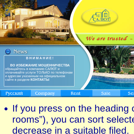
В Н И М А Н И Е !
ВО ИЗБЕЖАНИЕ МОШЕННИЧЕСТВА
обращайтесь в компанию САЛЮТ и
оплачивайте услуги ТОЛЬКО по телефонам
и адресам указанным на официальном
сайте в разделе
КОНТАКТЫ
If you press on the heading o
rooms”), you can sort select
decrease in a suitable filed.