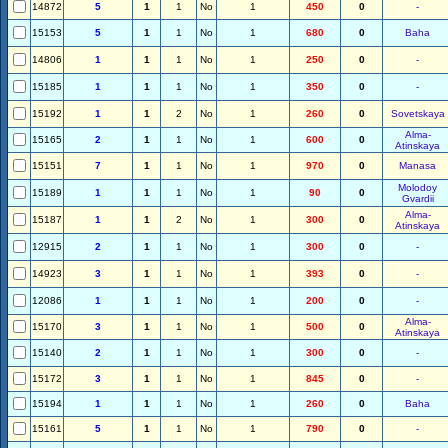
14872
5
1
1
No
1
450
0
-
15153
5
1
1
No
1
680
0
Baha
14806
1
1
1
No
1
250
0
-
15185
1
1
1
No
1
350
0
-
15192
1
1
2
No
1
260
0
Sovetskaya
Alma-
15165
2
1
1
No
1
600
0
Atinskaya
15151
7
1
1
No
1
970
0
Manasa
Molodoy
15189
1
1
1
No
1
90
0
Gvardii
Alma-
15187
1
1
2
No
1
300
0
Atinskaya
12915
2
1
1
No
1
300
0
-
14923
3
1
1
No
1
393
0
-
12086
1
1
1
No
1
200
0
-
Alma-
15170
3
1
1
No
1
500
0
Atinskaya
15140
2
1
1
No
1
300
0
-
15172
3
1
1
No
1
845
0
-
15194
1
1
1
No
1
260
0
Baha
15161
5
1
1
No
1
790
0
-