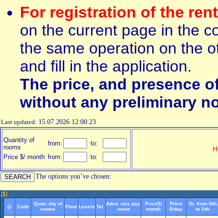
For registration of the ren
on the current page in the c
the same operation on the ot
and fill in the application.
The price, and presence o
without any preliminary no
Last updated:
15.07.2026 12:00:23
Quantity of
from:
to:
rooms
H
Price $/ month
from:
to:
The options you’ve chosen:
[
1
]
Quan -tity of
Adva -nce pay
Price$/
Price
St. from Nth.
@
Code
Floor
Levels
Tel.
rooms
-ment
month
$/day
to Sth.