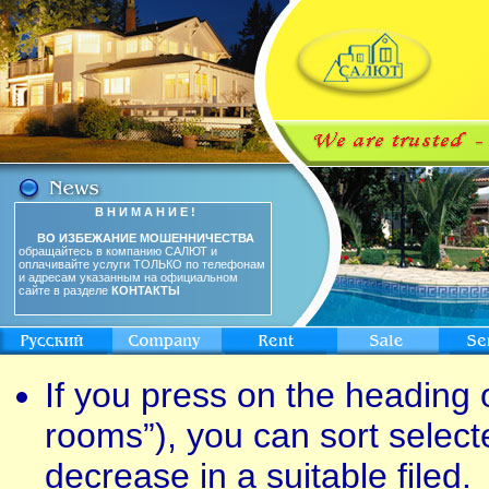
В Н И М А Н И Е !
ВО ИЗБЕЖАНИЕ МОШЕННИЧЕСТВА
обращайтесь в компанию САЛЮТ и
оплачивайте услуги ТОЛЬКО по телефонам
и адресам указанным на официальном
сайте в разделе
КОНТАКТЫ
If you press on the heading o
rooms”), you can sort select
decrease in a suitable filed.