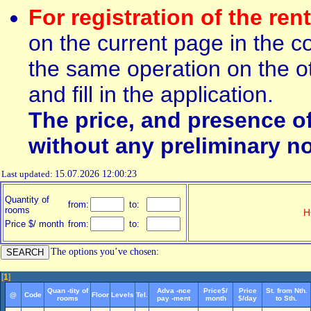
For registration of the ren
on the current page in the c
the same operation on the ot
and fill in the application.
The price, and presence o
without any preliminary no
Last updated:
15.07.2026 12:00:23
Quantity of
from:
to:
rooms
H
Price $/ month
from:
to:
The options you’ve chosen:
[
1
]
Quan -tity of
Adva -nce
Price$/
Price
St. from Nth.
@
Code
Floor
Levels
Tel.
rooms
pay -ment
month
$/day
to Sth.