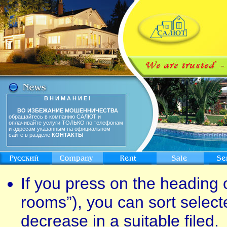
В Н И М А Н И Е !
ВО ИЗБЕЖАНИЕ МОШЕННИЧЕСТВА
обращайтесь в компанию САЛЮТ и
оплачивайте услуги ТОЛЬКО по телефонам
и адресам указанным на официальном
сайте в разделе
КОНТАКТЫ
If you press on the heading o
rooms”), you can sort select
decrease in a suitable filed.