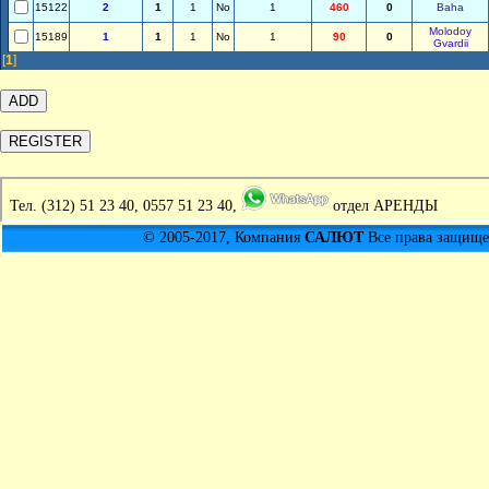
15122
2
1
1
No
1
460
0
Baha
Molodoy
15189
1
1
1
No
1
90
0
Gvardii
[
1
]
Тел.
(312) 51 23 40, 0557 51 23 40,
отдел АРЕНДЫ
© 2005-2017, Компания
САЛЮТ
Все права защищен