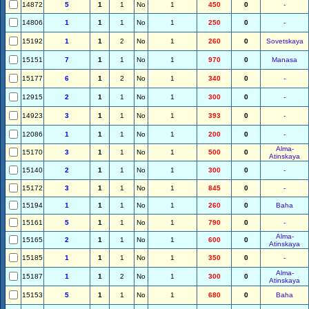
14872
5
1
1
No
1
450
0
-
14806
1
1
1
No
1
250
0
-
15192
1
1
2
No
1
260
0
Sovetskaya
15151
7
1
1
No
1
970
0
Manasa
15177
6
1
2
No
1
340
0
-
12915
2
1
1
No
1
300
0
-
14923
3
1
1
No
1
393
0
-
12086
1
1
1
No
1
200
0
-
Alma-
15170
3
1
1
No
1
500
0
Atinskaya
15140
2
1
1
No
1
300
0
-
15172
3
1
1
No
1
845
0
-
15194
1
1
1
No
1
260
0
Baha
15161
5
1
1
No
1
790
0
-
Alma-
15165
2
1
1
No
1
600
0
Atinskaya
15185
1
1
1
No
1
350
0
-
Alma-
15187
1
1
2
No
1
300
0
Atinskaya
15153
5
1
1
No
1
680
0
Baha