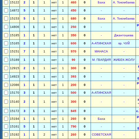
15122
2
1
1
нет
1
460
0
Баха
А. Токомбаева
14872
5
1
1
нет
1
450
0
-
-
15153
5
1
1
нет
1
680
0
Баха
А. Токомбаева
Р
14806
1
1
1
нет
1
250
0
-
-
15185
1
1
1
нет
1
350
0
-
Джантошева
15165
2
1
1
нет
1
600
0
А-АТИНСКАЯ
пр. ЧУЙ
15151
7
1
1
нет
1
970
0
МАНАСА
-
15189
1
1
1
нет
1
90
0
М. ГВАРДИЯ
ЖИБЕК-ЖОЛУ
12915
2
1
1
нет
1
300
0
-
-
14923
3
1
1
нет
1
393
0
-
-
Р
12086
1
1
1
нет
1
200
0
-
-
15170
3
1
1
нет
1
500
0
А-АТИНСКАЯ
-
15140
2
1
1
нет
1
300
0
-
-
15172
3
1
1
нет
1
845
0
-
-
с
Р
15194
1
1
1
нет
1
260
0
Баха
-
15161
5
1
1
нет
1
790
0
-
-
15192
1
1
2
нет
1
260
0
СОВЕТСКАЯ
-