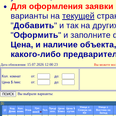
Для оформления заявки 
варианты на
текущей
стран
"
Добавить
" и так на друг
"
Оформить
" и заполните 
Цена, и наличие объекта
какого-либо предварите
Дата обновления:
15.07.2026 12:00:23
Вы можете во
Кол. комнат
от:
до:
Цена $ /мес
от:
до:
Вы выбрали варианты:
[
1
]
Улица с
Улица с
Уро
Код
Кол.
Пред/
Цена
Цена $
@
Этаж
Тел.
Севера на
Востока на
Дома
комн.
опл.
$/мес
сутки
-вней
Юг
Запад