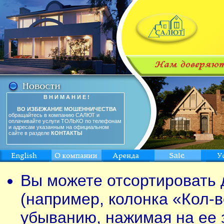
В Н И М А Н И Е !
ВО ИЗБЕЖАНИЕ МОШЕННИЧЕСТВА
обращайтесь в компанию САЛЮТ и
оплачивайте услуги ТОЛЬКО по телефонам
и адресам указанным на официальном
сайте в разделе
КОНТАКТЫ
Вы можете отсортировать 
(например, колонка «Кол-в
убыванию, нажимая на ее 