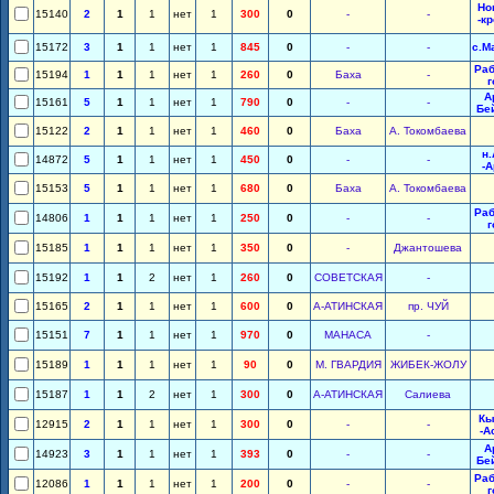
Но
15140
2
1
1
нет
1
300
0
-
-
-к
15172
3
1
1
нет
1
845
0
-
-
с.М
Раб
15194
1
1
1
нет
1
260
0
Баха
-
г
А
15161
5
1
1
нет
1
790
0
-
-
Бе
15122
2
1
1
нет
1
460
0
Баха
А. Токомбаева
н
14872
5
1
1
нет
1
450
0
-
-
-
15153
5
1
1
нет
1
680
0
Баха
А. Токомбаева
Раб
14806
1
1
1
нет
1
250
0
-
-
г
15185
1
1
1
нет
1
350
0
-
Джантошева
15192
1
1
2
нет
1
260
0
СОВЕТСКАЯ
-
15165
2
1
1
нет
1
600
0
А-АТИНСКАЯ
пр. ЧУЙ
15151
7
1
1
нет
1
970
0
МАНАСА
-
15189
1
1
1
нет
1
90
0
М. ГВАРДИЯ
ЖИБЕК-ЖОЛУ
15187
1
1
2
нет
1
300
0
А-АТИНСКАЯ
Салиева
Кы
12915
2
1
1
нет
1
300
0
-
-
-А
А
14923
3
1
1
нет
1
393
0
-
-
Бе
Раб
12086
1
1
1
нет
1
200
0
-
-
г