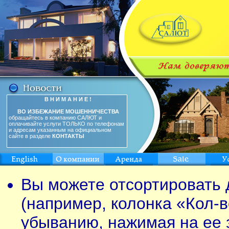
В Н И М А Н И Е !
ВО ИЗБЕЖАНИЕ МОШЕННИЧЕСТВА
обращайтесь в компанию САЛЮТ и
оплачивайте услуги ТОЛЬКО по телефонам
и адресам указанным на официальном
сайте в разделе
КОНТАКТЫ
Вы можете отсортировать 
(например, колонка «Кол-в
убыванию, нажимая на ее 