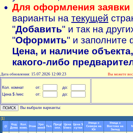
Для оформления заявки 
варианты на
текущей
стран
"
Добавить
" и так на друг
"
Оформить
" и заполните 
Цена, и наличие объекта
какого-либо предварите
Дата обновления:
15.07.2026 12:00:23
Вы можете во
Кол. комнат
от:
до:
Цена $ /мес
от:
до:
Вы выбрали варианты:
[
1
]
Улица с
Улица с
Код
Кол.
Уро
Пред/
Цена
Цена $
@
Этаж
Тел.
Севера на
Востока на
М
Дома
комн.
-вней
опл.
$/мес
сутки
Юг
Запад