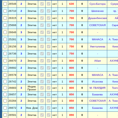
26546
2
Элитка
нет
1
630
0
Сухэ-Батора
Суерк
26710
2
Элитка
нет
1
700
0
Шевченко
пр.
26315
2
Элитка
нет
1
700
0
Душанбинская
Ай
25666
2
Элитка
нет
1
700
0
СОВЕТСКАЯ
Скря
26646
3
Элитка
нет
1
700
0
-
25281
3
Элитка
нет
1
700
0
МАНАСА
А. Ток
26156
2
Элитка
нет
1
750
0
Уметалиева
Киев
26736
3
Элитка
нет
1
750
0
-
26670
2
Элитка
нет
1
800
0
Абая
АХУН
26692
2
Элитка
нет
1
800
0
-
26578
2
Элитка
нет
1
800
0
МАНАСА
А. Ток
26742
2
Элитка
нет
1
800
0
Исанова
Киев
Индив.
26683
3
нет
1
800
0
М. ГВАРДИЯ
Токт
Проект
26657
2
Элитка
нет
1
850
0
Бакаева
АХУН
20284
2
Элитка
нет
1
850
0
СОВЕТСКАЯ
А. Ток
26672
3
Нов. Дом
нет
1
850
0
Бакаева
АХУН
26591
2
Элитка
нет
1
890
0
-