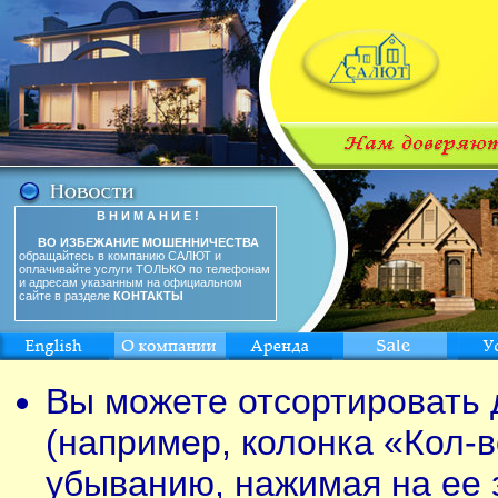
В Н И М А Н И Е !
ВО ИЗБЕЖАНИЕ МОШЕННИЧЕСТВА
обращайтесь в компанию САЛЮТ и
оплачивайте услуги ТОЛЬКО по телефонам
и адресам указанным на официальном
сайте в разделе
КОНТАКТЫ
Вы можете отсортировать 
(например, колонка «Кол-в
убыванию, нажимая на ее 