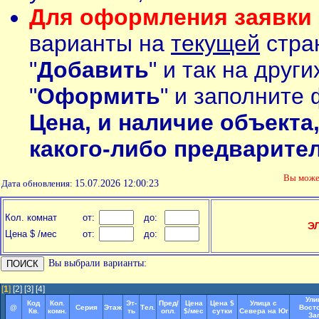
Для оформления заявки 
варианты на
текущей
стран
"
Добавить
" и так на друг
"
Оформить
" и заполните 
Цена, и наличие объекта
какого-либо предварите
Вы мож
Дата обновления:
15.07.2026 12:00:23
Кол. комнат
от:
до:
Э
Цена $ /мес
от:
до:
Вы выбрали варианты:
[
1
]
[2]
[3]
[4]
Ули
Код
Кол.
Эт-
Пред/
Цена
Цена $
Улица с
@
Серия
Этаж
Тел.
Восто
Кв.
комн.
ть
опл.
$/мес
сутки
Севера на Юг
За